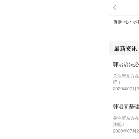
资讯中心
>
小
最新资讯
韩语语法必
关注新东方在
吧！
2020年07月2
韩语零基
关注新东方在
注吧！
2020年07月2