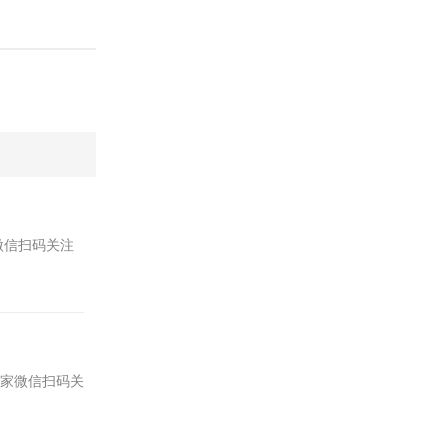
微信扫码关注
家微信扫码关