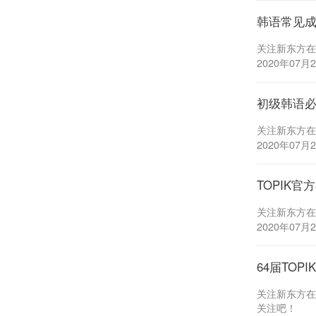
韩语常见
关注新东方在
2020年07月2
初级韩语
关注新东方在
2020年07月2
TOPIK官
关注新东方在
2020年07月2
64届TOP
关注新东方在
关注吧！